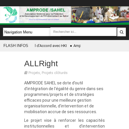
ignature de Protocol d’Accord avec HKI
FLASH INFOS
Amprode SAHEL célèbre chaque d’a
MPRODE/SAHEL en partenariat avec CRS pour la mise en œuvre de son Projet Yarnu
ALLRight
emise des kits scolaires aux enfants par AMPRODE Sahel a GAO
Projets
,
Projets clôturés
AMPRODE SAHEL se dote d’outil
d’intégration de l’égalité du genre dans ses
programmes/projets et de stratégies
efficaces pour une meilleure gestion
organisationnelle, d’intervention et de
mobilisation accrue de ses ressources.
Le projet vise à renforcer les capacités
institutionnelles et d’intervention