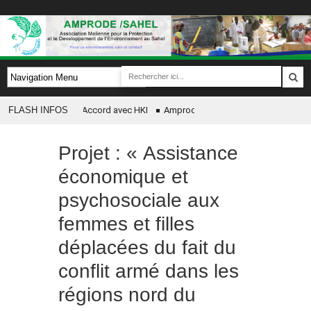
ture de Protocol d’Accord avec HKI
FLASH INFOS
Amprode SAHEL célèbre chaque d’année
DE/SAHEL en partenariat avec CRS pour la mise en œuvre de son Projet Yarnudè 
Projet : « Assistance
e des kits scolaires aux enfants par AMPRODE Sahel a GAO
économique et
psychosociale aux
femmes et filles
déplacées du fait du
conflit armé dans les
régions nord du