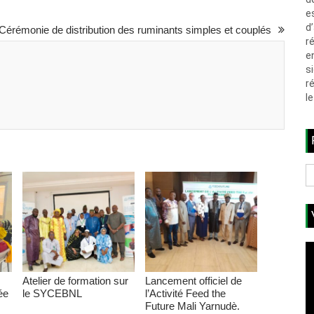
e
d
Cérémonie de distribution des ruminants simples et couplés
r
e
s
r
l
Atelier de formation sur
Lancement officiel de
ée
le SYCEBNL
l’Activité Feed the
Future Mali Yarnudè.