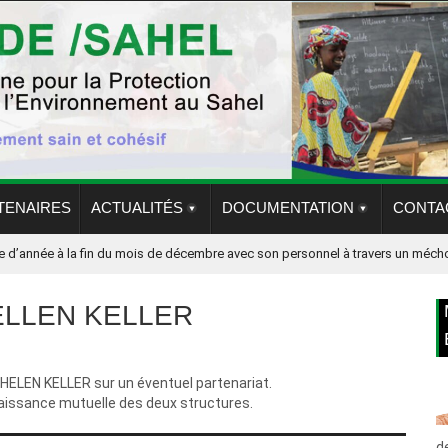
TENAIRES
ACTUALITÉS
DOCUMENTATION
CONTA
nnée à la fin du mois de décembre avec son personnel à travers un méchoui
udè dans la région de DOUENTZA, cherche : Un (e) 01 Chargé(e) de projets seni
 HELLEN KELLER
 HELEN KELLER sur un éventuel partenariat.
naissance mutuelle des deux structures.
d