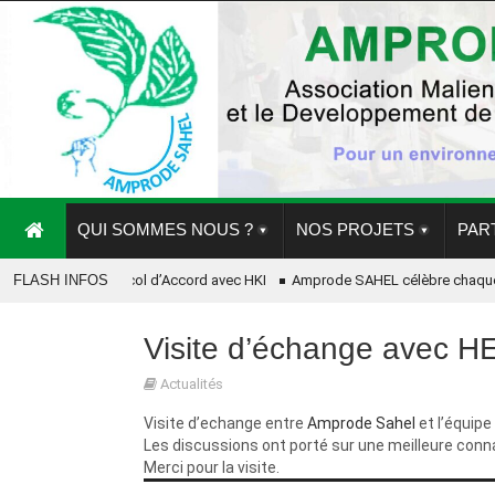
QUI SOMMES NOUS ?
NOS PROJETS
PAR
ignature de Protocol d’Accord avec HKI
FLASH INFOS
Amprode SAHEL célèbre chaque d’a
MPRODE/SAHEL en partenariat avec CRS pour la mise en œuvre de son Projet Yarn
Visite d’échange avec
Remise des kits scolaires aux enfants par AMPRODE Sahel a GAO
Actualités
Visite d’echange entre
Amprode Sahel
et l’équipe
Les discussions ont porté sur une meilleure con
Merci pour la visite.