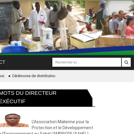
CT
.
Cérémonie de distribution des ruminants simples et couplés
or-Cohésion sociale et gouvernance ; Un (e) 01 Chargé(e) de Genre et d’Inclus
MOTS DU DIRECTEUR
EXÉCUTIF
L’Association Malienne pour la
Protection et le Développement
e l’Environnement au Sahel (AMPRODE/SAHEL)