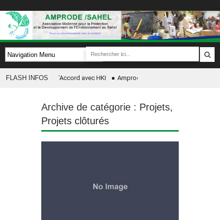
ture de Protocol d’Accord avec HKI
FLASH INFOS
Amprode SAHEL célèbre chaque d’année
DE/SAHEL en partenariat avec CRS pour la mise en œuvre de son Projet Yarnudè 
Archive de catégorie :
Projets
,
e des kits scolaires aux enfants par AMPRODE Sahel a GAO
Projets clôturés